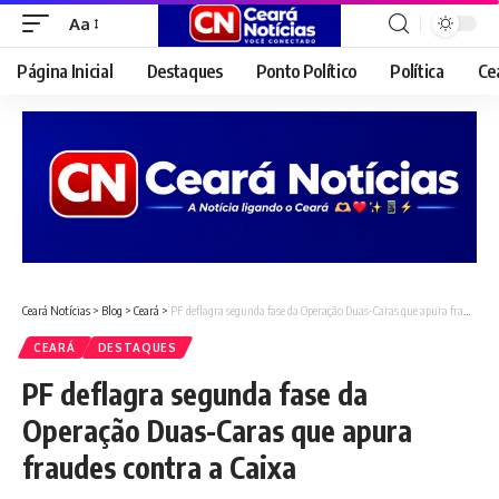
Aa
Font
Resizer
Página Inicial
Destaques
Ponto Político
Política
Ce
Ceará Notícias
>
Blog
>
Ceará
>
PF deflagra segunda fase da Operação Duas-Caras que apura fraudes contra a Caixa
CEARÁ
DESTAQUES
PF deflagra segunda fase da
Operação Duas-Caras que apura
fraudes contra a Caixa