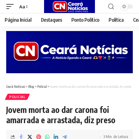
Aa
Font
Resizer
Página Inicial
Destaques
Ponto Político
Política
Ce
Ceará Notícias
>
Blog
>
Policial
>
Jovem morta ao dar carona foi amarrada e arrastada, diz preso
POLICIAL
Jovem morta ao dar carona foi
amarrada e arrastada, diz preso
3 Min. de Leitura