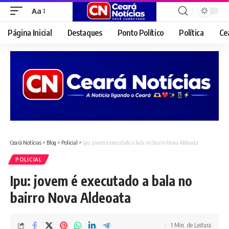
Aa
Font
Resizer
Página Inicial
Destaques
Ponto Político
Política
Ce
Ceará Notícias
>
Blog
>
Policial
>
Ipu: jovem é executado a bala no bairro Nova Aldeoata
POLICIAL
Ipu: jovem é executado a bala no
bairro Nova Aldeoata
1 Min. de Leitura