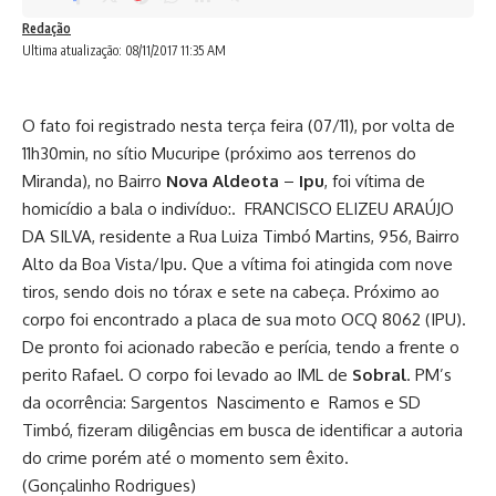
Redação
Ultima atualização: 08/11/2017 11:35 AM
O fato foi registrado nesta terça feira (07/11), por volta de
11h30min, no sítio Mucuripe (próximo aos terrenos do
Miranda), no Bairro
Nova Aldeota
–
Ipu
, foi vítima de
homicídio a bala o indivíduo:. FRANCISCO ELIZEU ARAÚJO
DA SILVA, residente a Rua Luiza Timbó Martins, 956, Bairro
Alto da Boa Vista/Ipu. Que a vítima foi atingida com nove
tiros, sendo dois no tórax e sete na cabeça. Próximo ao
corpo foi encontrado a placa de sua moto OCQ 8062 (IPU).
De pronto foi acionado rabecão e perícia, tendo a frente o
perito Rafael. O corpo foi levado ao IML de
Sobral
. PM’s
da ocorrência: Sargentos Nascimento e Ramos e SD
Timbó, fizeram diligências em busca de identificar a autoria
do crime porém até o momento sem êxito.
(Gonçalinho Rodrigues)