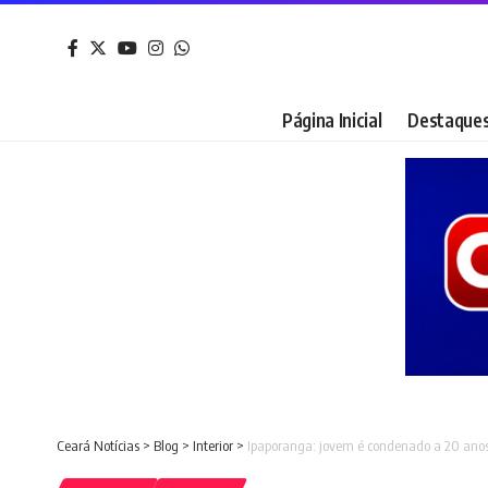
Página Inicial
Destaque
Ceará Notícias
>
Blog
>
Interior
>
Ipaporanga: jovem é condenado a 20 anos 