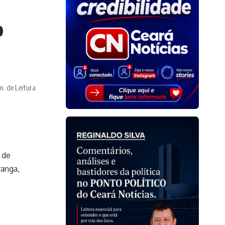
o
n. de Leitura
 de
ranga,