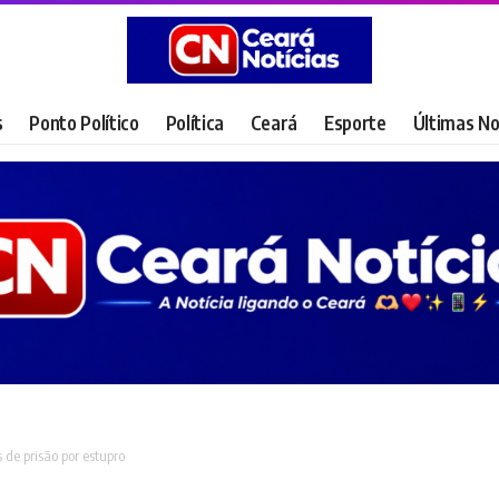
s
Ponto Político
Política
Ceará
Esporte
Últimas No
de prisão por estupro