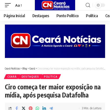
Aa
Font
Resizer
Página Inicial
Destaques
Ponto Político
Política
Ce
Ceará Notícias
>
Blog
>
Ceará
>
Ciro começa ter maior exposição na mídia, após pesquisa Datafolha
CEARÁ
DESTAQUES
POLÍTICA
Ciro começa ter maior exposição na
mídia, após pesquisa Datafolha
3 Min. de Leitura