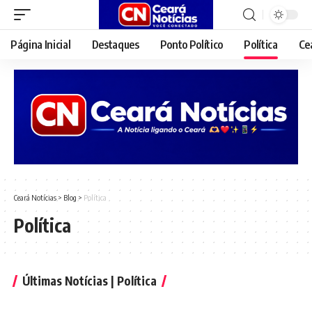
Página Inicial
Destaques
Ponto Político
Política
Ce
Ceará Notícias
>
Blog
>
Política
Política
Últimas Notícias | Política