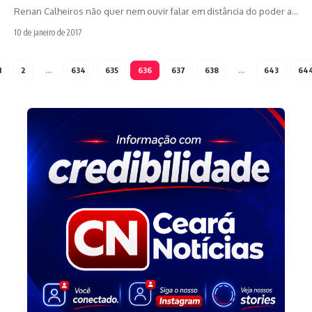
Renan Calheiros não quer nem ouvir falar em distância do poder a…
10 de janeiro de 2017
1
2
…
634
635
636
637
638
…
643
64