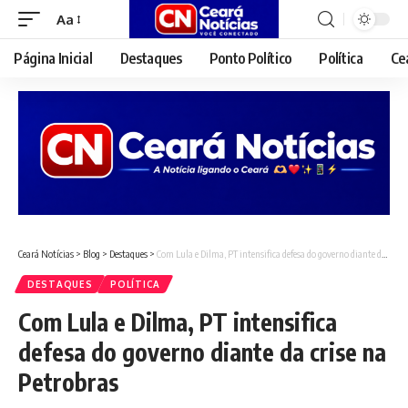
Aa
Font
Resizer
Página Inicial
Destaques
Ponto Político
Política
Ce
Ceará Notícias
>
Blog
>
Destaques
>
Com Lula e Dilma, PT intensifica defesa do governo diante da crise na Petrobras
DESTAQUES
POLÍTICA
Com Lula e Dilma, PT intensifica
defesa do governo diante da crise na
Petrobras