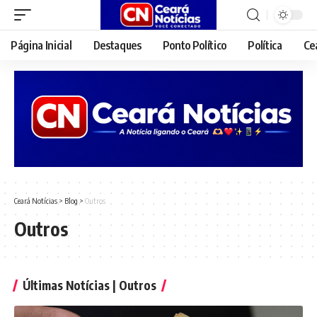
Página Inicial
Destaques
Ponto Político
Política
Ce
Ceará Notícias
>
Blog
>
Outros
Outros
Últimas Notícias | Outros