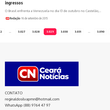
ingressos
O Brasil enfrenta a Venezuela no dia 13 de outubro no Castelão,…
Redação
16 de setembro de 2015
2
…
3.027
3.028
3.029
3.030
3.031
…
3.090
CONTATO
reginaldosilvapmn@hotmail.com
WhatsApp (88) 9764 47 97