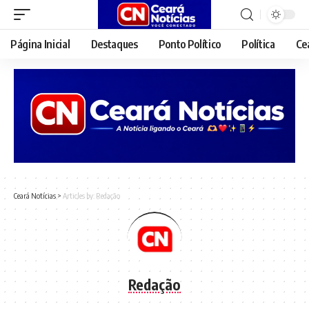
Página Inicial
Destaques
Ponto Político
Política
Ce
Ceará Notícias
>
Articles by: Redação
Redação