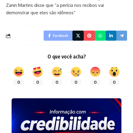
Zanin Martins disse que “a perícia nos recibos vai
demonstrar que eles são idôneos”
Facebook
O que você acha?
0
0
0
0
0
0