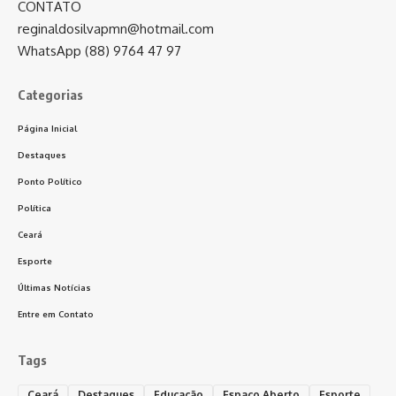
CONTATO
reginaldosilvapmn@hotmail.com
WhatsApp (88) 9764 47 97
Categorias
Página Inicial
Destaques
Ponto Político
Política
Ceará
Esporte
Últimas Notícias
Entre em Contato
Tags
Ceará
Destaques
Educação
Espaço Aberto
Esporte