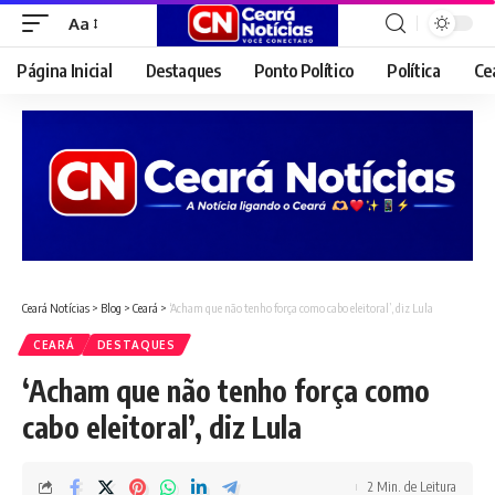
Aa
Font
Resizer
Página Inicial
Destaques
Ponto Político
Política
Ce
Ceará Notícias
>
Blog
>
Ceará
>
‘Acham que não tenho força como cabo eleitoral’, diz Lula
CEARÁ
DESTAQUES
‘Acham que não tenho força como
cabo eleitoral’, diz Lula
2 Min. de Leitura