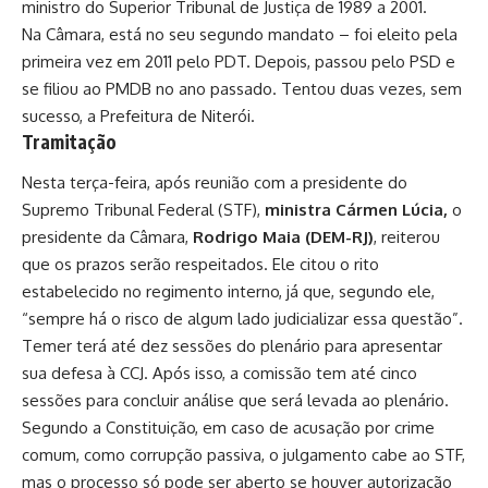
ministro do Superior Tribunal de Justiça de 1989 a 2001.
Na Câmara, está no seu segundo mandato – foi eleito pela
primeira vez em 2011 pelo PDT. Depois, passou pelo PSD e
se filiou ao PMDB no ano passado. Tentou duas vezes, sem
sucesso, a Prefeitura de Niterói.
Tramitação
Nesta terça-feira, após reunião com a presidente do
Supremo Tribunal Federal (STF),
ministra Cármen Lúcia,
o
presidente da Câmara,
Rodrigo Maia (DEM-RJ)
, reiterou
que os prazos serão respeitados. Ele citou o rito
estabelecido no regimento interno, já que, segundo ele,
“sempre há o risco de algum lado judicializar essa questão”.
Temer terá até dez sessões do plenário para apresentar
sua defesa à CCJ. Após isso, a comissão tem até cinco
sessões para concluir análise que será levada ao plenário.
Segundo a Constituição, em caso de acusação por crime
comum, como corrupção passiva, o julgamento cabe ao STF,
mas o processo só pode ser aberto se houver autorização