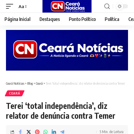
Aa
Font
Resizer
Página Inicial
Destaques
Ponto Político
Política
Ce
Ceará Notícias
>
Blog
>
Ceará
>
Terei ‘total independência’, diz relator de denúncia contra Temer
CEARÁ
Terei ‘total independência’, diz
relator de denúncia contra Temer
5 Min. de Leitura