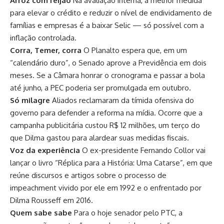
Arroz com feijão
Na avaliação interna, a melhor medida
para elevar o crédito e reduzir o nível de endividamento de
famílias e empresas é a baixar Selic — só possível com a
inflação controlada.
Corra, Temer, corra
O Planalto espera que, em um
“calendário duro”, o Senado aprove a Previdência em dois
meses. Se a Câmara honrar o cronograma e passar a bola
até junho, a PEC poderia ser promulgada em outubro.
Só milagre
Aliados reclamaram da tímida ofensiva do
governo para defender a reforma na mídia. Ocorre que a
campanha publicitária custou R$ 12 milhões, um terço do
que Dilma gastou para alardear suas medidas fiscais.
Voz da experiência
O ex-presidente Fernando Collor vai
lançar o livro “Réplica para a História: Uma Catarse”, em que
reúne discursos e artigos sobre o processo de
impeachment vivido por ele em 1992 e o enfrentado por
Dilma Rousseff em 2016.
Quem sabe sabe
Para o hoje senador pelo PTC, a