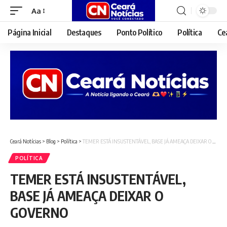
Aa
Font
Resizer
Página Inicial
Destaques
Ponto Político
Política
Ce
Ceará Notícias
>
Blog
>
Política
>
TEMER ESTÁ INSUSTENTÁVEL, BASE JÁ AMEAÇA DEIXAR O GOVERNO
POLÍTICA
TEMER ESTÁ INSUSTENTÁVEL,
BASE JÁ AMEAÇA DEIXAR O
GOVERNO