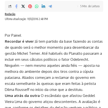
5 Min. de Leitura
Redação
Ultima atualização: 11/12/2016 2:48 PM
Por Painel
Recordar é viver
Já tem partido da base fazendo as contas
de quando será o melhor momento para desembarcar da
gestão Michel Temer. Até habitués do Planalto passaram a
incluir em seus cálculos políticos o fator Odebrecht.
Ninguém — nem mesmo aqueles ainda fiéis — aposta na
melhora do ambiente depois dos tiros contra a cúpula
palaciana. Aliados começam a reclamar do governo em
escala semelhante às queixas que eram feitas à petista
Dilma Rousseff no início da crise que a destituiu.
Uma atrás da outra
O escândalo que afastou Geddel
Vieira Lima do governo atiçou descontentes. A avaliação é
que, conforme os detalhes da delação venham a público, o