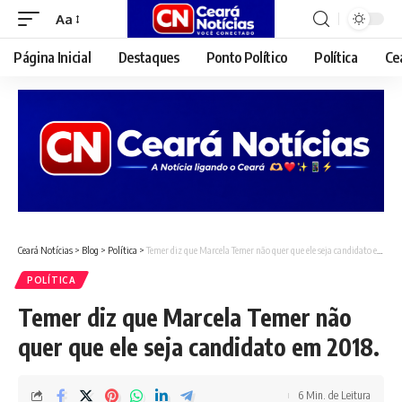
Aa
Font
Resizer
Página Inicial
Destaques
Ponto Político
Política
Ce
Ceará Notícias
>
Blog
>
Política
>
Temer diz que Marcela Temer não quer que ele seja candidato em 2018.
POLÍTICA
Temer diz que Marcela Temer não
quer que ele seja candidato em 2018.
6 Min. de Leitura