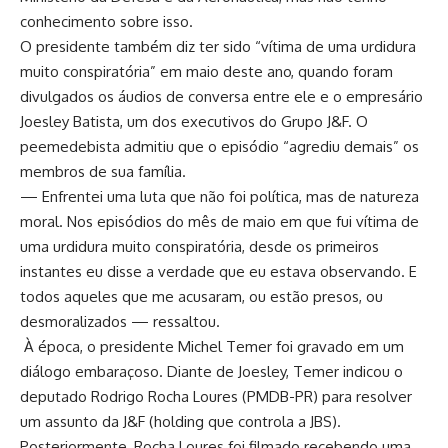
conhecimento sobre isso.
O presidente também diz ter sido “vítima de uma urdidura
muito conspiratória” em maio deste ano, quando foram
divulgados os áudios de conversa entre ele e o empresário
Joesley Batista, um dos executivos do Grupo J&F. O
peemedebista admitiu que o episódio “agrediu demais” os
membros de sua família.
— Enfrentei uma luta que não foi política, mas de natureza
moral. Nos episódios do mês de maio em que fui vítima de
uma urdidura muito conspiratória, desde os primeiros
instantes eu disse a verdade que eu estava observando. E
todos aqueles que me acusaram, ou estão presos, ou
desmoralizados — ressaltou.
À época, o presidente Michel Temer foi gravado em um
diálogo embaraçoso. Diante de Joesley, Temer indicou o
deputado Rodrigo Rocha Loures (PMDB-PR) para resolver
um assunto da J&F (holding que controla a JBS).
Posteriormente, Rocha Loures foi filmado recebendo uma