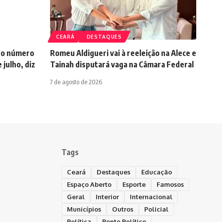
CEARÁ
DESTAQUES
no número
Romeu Aldigueri vai à reeleição na Alece e
julho, diz
Tainah disputará vaga na Câmara Federal
7 de agosto de 2026
Tags
Ceará
Destaques
Educação
Espaço Aberto
Esporte
Famosos
Geral
Interior
Internacional
Municípios
Outros
Policial
Política
Ponto Político