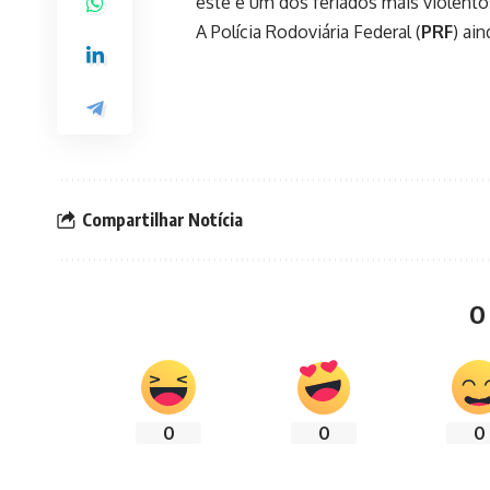
este é um dos feriados mais violento
A Polícia Rodoviária Federal (
PRF
) ai
Compartilhar Notícia
O
0
0
0