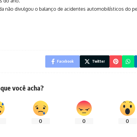
s do ano.
nda não divulgou o balanço de acidentes automobilísticos do pe
Facebook
Twitter
 que você acha?
0
0
0