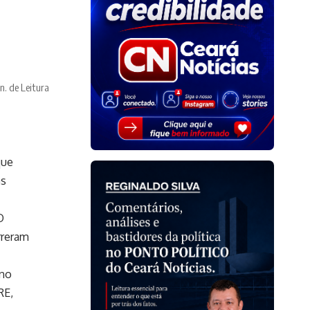
n. de Leitura
que
as
O
rreram
ano
RE,