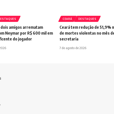
DESTAQUES
CEARÁ
DESTAQUES
 dois amigos arrematam
Ceará tem redução de 51,9% 
om Neymar por R$ 600 mil em
de mortes violentas no mês de 
ficente do jogador
secretaria
 2026
7 de agosto de 2026
s
o