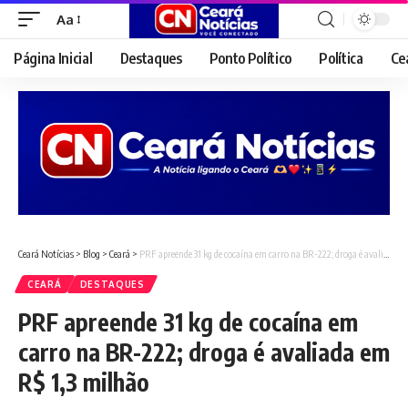
Aa
Font
Resizer
Página Inicial
Destaques
Ponto Político
Política
Ce
Ceará Notícias
>
Blog
>
Ceará
>
PRF apreende 31 kg de cocaína em carro na BR-222; droga é avaliada em R$ 1,3 milhão
CEARÁ
DESTAQUES
PRF apreende 31 kg de cocaína em
carro na BR-222; droga é avaliada em
R$ 1,3 milhão