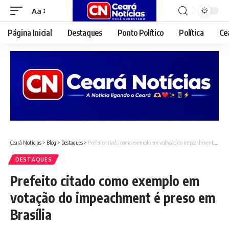
Aa
Font
Resizer
Página Inicial
Destaques
Ponto Político
Política
Ce
Ceará Notícias
>
Blog
>
Destaques
>
Prefeito citado como exemplo em votação do impeachment é preso em Brasília
DESTAQUES
Prefeito citado como exemplo em
votação do impeachment é preso em
Brasília