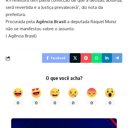
A Prefeitura tem plena convicção de que a decisão, absurda,
será revertida e a Justiça prevalecerá”, diz nota da
prefeitura.
Procurada pela
Agência Brasil
a deputada Raquel Muniz
não se manifestou sobre o assunto.
( Agência Brasil)
Facebook
O que você acha?
0
0
0
0
0
0