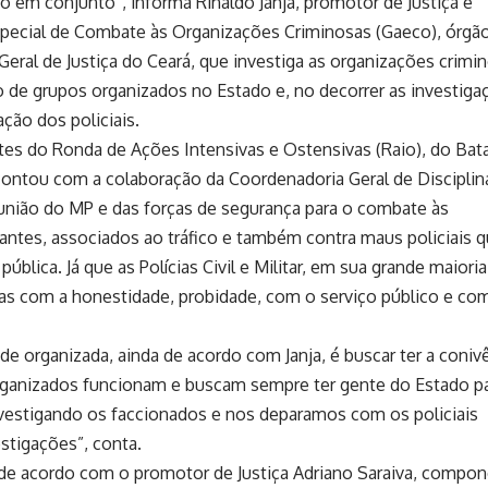
o em conjunto”, informa Rinaldo Janja, promotor de Justiça e
pecial de Combate às Organizações Criminosas (Gaeco), órgã
eral de Justiça do Ceará, que investiga as organizações crimi
 de grupos organizados no Estado e, no decorrer as investiga
ção dos policiais.
tes do Ronda de Ações Intensivas e Ostensivas (Raio), do Bat
contou com a colaboração da Coordenadoria Geral de Disciplin
 união do MP e das forças de segurança para o combate às
cantes, associados ao tráfico e também contra maus policiais 
lica. Já que as Polícias Civil e Militar, em sua grande maioria
 com a honestidade, probidade, com o serviço público e co
ade organizada, ainda de acordo com Janja, é buscar ter a coniv
rganizados funcionam e buscam sempre ter gente do Estado p
investigando os faccionados e nos deparamos com os policiais
stigações”, conta.
 de acordo com o promotor de Justiça Adriano Saraiva, compo