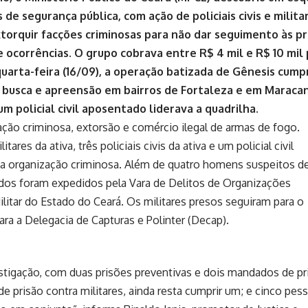
de segurança pública, com ação de policiais civis e milita
xtorquir facções criminosas para não dar seguimento às pr
e ocorrências. O grupo cobrava entre R$ 4 mil e R$ 10 mil
uarta-feira (16/09), a operação batizada de Gênesis cumpr
e busca e apreensão em bairros de Fortaleza e em Maraca
m policial civil aposentado liderava a quadrilha.
ção criminosa, extorsão e comércio ilegal de armas de fogo.
tares da ativa, três policiais civis da ativa e um policial civil
a organização criminosa. Além de quatro homens suspeitos d
dos foram expedidos pela Vara de Delitos de Organizações
ilitar do Estado do Ceará. Os militares presos seguiram para o
ara a Delegacia de Capturas e Polinter (Decap).
stigação, com duas prisões preventivas e dois mandados de pr
de prisão contra militares, ainda resta cumprir um; e cinco pes