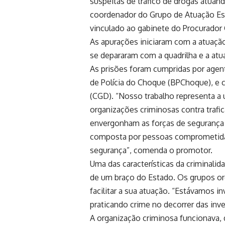
suspeitas de tráfico de drogas atuand
coordenador do Grupo de Atuação Es
vinculado ao gabinete do Procurador G
As apurações iniciaram com a atuação
se depararam com a quadrilha e a atua
As prisões foram cumpridas por agen
de Polícia do Choque (BPChoque), e 
(CGD). “Nosso trabalho representa a
organizações criminosas contra trafi
envergonham as forças de segurança púb
composta por pessoas comprometidas
segurança”, comenda o promotor.
Uma das características da criminalid
de um braço do Estado. Os grupos o
facilitar a sua atuação. “Estávamos 
praticando crime no decorrer das inve
A organização criminosa funcionava,