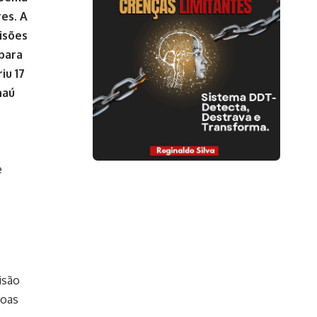
res. A
isões
 para
iu 17
naú
e
isão
soas