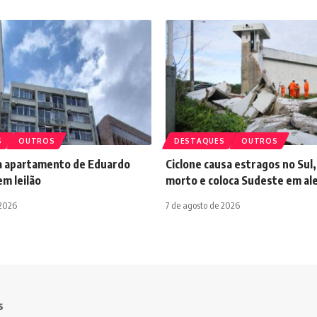
S
OUTROS
DESTAQUES
OUTROS
ca apartamento de Eduardo
Ciclone causa estragos no Sul,
m leilão
morto e coloca Sudeste em al
 2026
7 de agosto de 2026
s