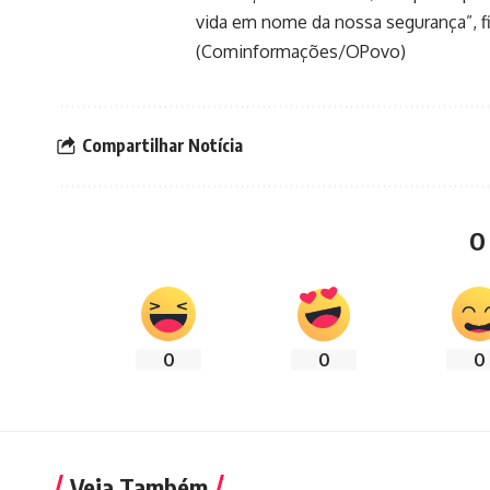
vida em nome da nossa segurança”, fi
(Cominformações/OPovo)
Compartilhar Notícia
O
0
0
0
Veja Também