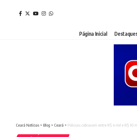
Página Inicial
Destaque
Ceará Notícias
>
Blog
>
Ceará
>
Policiais cobravam entre R$ 4 mil e R$ 10 m