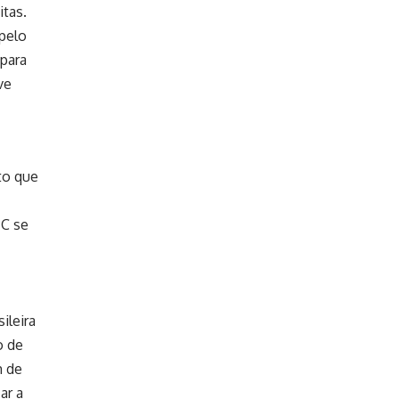
tas.
 pelo
 para
ve
to que
PC se
ileira
o de
m de
ar a