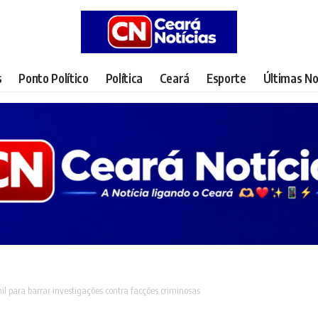
s
Ponto Político
Política
Ceará
Esporte
Últimas No
il para barrar investigações contra facções criminosas