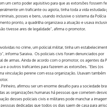
 um certo poder aquisitivo para que as extorsões fossem fei
eralmente um traficante ou agiota, tinha toda a vida estudada
riminais, posses e bens, usando inclusive o sistema da Polícia
mento pronto, a quadrilha organizava a atuação e usava inclusi
são tivesse ares de legalidade”, afirma o promotor.
olvidas no crime, um policial militar, tinha um estabelecimen
ão”, informa Saraiva. Os policiais civis foram denunciados por
gal de armas. Ainda de acordo com o promotor, os agentes da 
 e a outros traficantes para fazerem as extorsões. “Eles (os
m uma vinculação perene com essa organização. Usavam também
otor.
 Pinheiro, afirmou ser um enorme desafio para a sociedade bras
todas as organizações humanas há pessoas que cometem desvi
ação desses policiais civis e militares pode manchar a image
r pessoas dedicadas que todos os dias saem de casa para arrisc