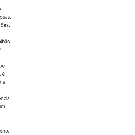
o
nosas.
ções,
alhão
a
que
, é
m a
ência
ara
nente