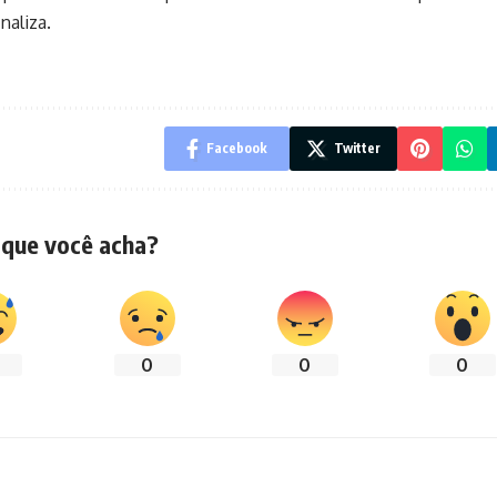
naliza.
Facebook
Twitter
 que você acha?
0
0
0