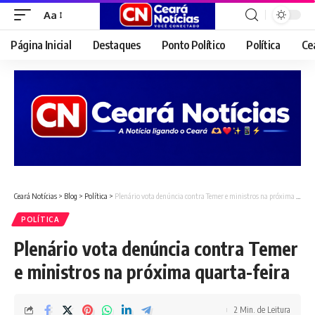
Aa
Font
Resizer
Página Inicial
Destaques
Ponto Político
Política
Ce
Ceará Notícias
>
Blog
>
Política
>
Plenário vota denúncia contra Temer e ministros na próxima quarta-feira
POLÍTICA
Plenário vota denúncia contra Temer
e ministros na próxima quarta-feira
2 Min. de Leitura