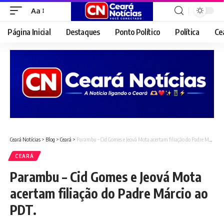
Aa
Font
Resizer
Página Inicial
Destaques
Ponto Político
Política
Ce
Ceará Notícias
>
Blog
>
Ceará
>
Parambu – Cid Gomes e Jeová Mota acertam filiação do Padre Márcio ao PDT.
CEARÁ
Parambu – Cid Gomes e Jeová Mota
acertam filiação do Padre Márcio ao
PDT.