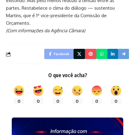
existindo. Mas pelo menos reduziu a tensão entre as
partes. Restabelece o clima do diálogo — sustentou
Martins, que é 1º vice-presidente da Comissão de
Orçamento.
(Com informações da Agência Câmara)
Facebook
O que você acha?
0
0
0
0
0
0