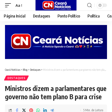
Aa
Font
Resizer
Página Inicial
Destaques
Ponto Político
Política
Ce
Ceará Notícias
>
Blog
>
Destaques
>
Ministros dizem a parlamentares que governo não tem plano B para crise
DESTAQUES
Ministros dizem a parlamentares que
governo não tem plano B para crise
5 Min. de Leitura