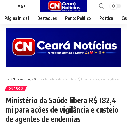
Aa
Font
Resizer
Página Inicial
Destaques
Ponto Político
Política
Ce
Ceará Notícias
>
Blog
>
Outros
>
Ministério da Saúde libera R$ 182,4 mi para ações de vigilância e custeio de agentes de endemias
OUTROS
Ministério da Saúde libera R$ 182,4
mi para ações de vigilância e custeio
de agentes de endemias