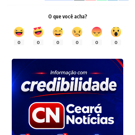
O que você acha?
0
0
0
0
0
0