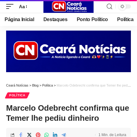
Aa
Font
Resizer
Página Inicial
Destaques
Ponto Político
Política
Ceará Notícias
>
Blog
>
Política
>
Marcelo Odebrecht confirma que Temer lhe pediu dinheiro
POLÍTICA
Marcelo Odebrecht confirma que
Temer lhe pediu dinheiro
1 Min. de Leitura