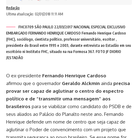
Redação
Ultima atualização: 02/01/2018 11:11 AM
FHC0709 SÃO PAULO 22/03/2017 NACIONAL ESPECIAL EXCLUSIVO
EMBARGADO FERNANDO HENRIQUE CARDOSO Fernando Henrique Cardoso
(FHC), sociólogo, cientista político, professor universitário, escritor ,
presidente do Brasil entre 1995 e 2003, durante entrevista ao Estadão em seu
escritório ni Instituto FHC, situado na rua Formosa 367. FOTO JF DIORIO
/ESTADÃO
O ex-presidente
Fernando Henrique Cardoso
afirmou que o governador
Geraldo Alckmin
ainda
precisa
provar ser capaz de aglutinar o centro do espectro
político e de “transmitir uma mensagem” aos
brasileiros
para se viabilizar como candidato do PSDB e de
seus aliados ao Palácio do Planalto neste ano. Fernando
Henrique defende um nome de centro que seja capaz de
aglutinar o Poder de convencimento com um projeto que
transmita segurança ao povo brasileiro. Se esse nome for