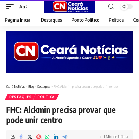
Aa
Font
Resizer
Página Inicial
Destaques
Ponto Político
Política
Ce
Ceará Notícias
>
Blog
>
Destaques
>
FHC: Alckmin precisa provar que pode unir centro
DESTAQUES
POLÍTICA
FHC: Alckmin precisa provar que
pode unir centro
1 Min. de Leitura