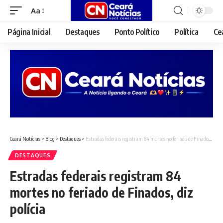
Aa
Font
Resizer
Página Inicial
Destaques
Ponto Político
Política
Ce
Ceará Notícias
>
Blog
>
Destaques
>
Estradas federais registram 84 mortes no feriado de Finados, diz polícia
DESTAQUES
Estradas federais registram 84
mortes no feriado de Finados, diz
polícia