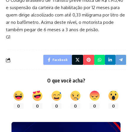
O Código Brasileiro de Trânsito prevê multa de R$ 1.915,40
e suspensão da carteira de habilitação por 12 meses para
quem dirige alcoolizado com até 0,33 miligrama por litro de
ar no bafômetro. Acima deste nível, o motorista pode
também pegar de 6 meses a 3 anos de prisão.
G1
Facebook
O que você acha?
0
0
0
0
0
0