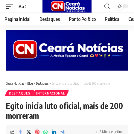
Aa
Font
Resizer
Página Inicial
Destaques
Ponto Político
Política
Ce
Ceará Notícias
>
Blog
>
Destaques
>
Egito inicia luto oficial, mais de 200 morreram
DESTAQUES
INTERNACIONAL
Egito inicia luto oficial, mais de 200
morreram
3 Min. de Leitura