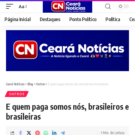
Aa
Font
Resizer
Página Inicial
Destaques
Ponto Político
Política
Ce
Ceará Notícias
>
Blog
>
Outros
>
E quem paga somos nós, brasileiros e brasileiras
OUTROS
E quem paga somos nós, brasileiros e
brasileiras
1 Min. de Leitura