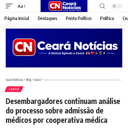
Aa
Font
Resizer
Página Inicial
Destaques
Ponto Político
Política
Ce
Ceará Notícias
>
Blog
>
Ceará
>
Desembargadores continuam análise do processo sobre admissão de médicos por cooperativa médica
CEARÁ
Desembargadores continuam análise
do processo sobre admissão de
médicos por cooperativa médica