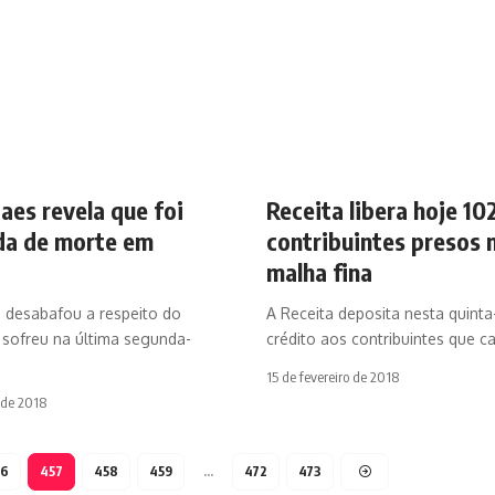
Paes revela que foi
Receita libera hoje 102
a de morte em
contribuintes presos 
malha fina
s desabafou a respeito do
A Receita deposita nesta quinta-f
 sofreu na última segunda-
crédito aos contribuintes que c
15 de fevereiro de 2018
o de 2018
56
457
458
459
…
472
473