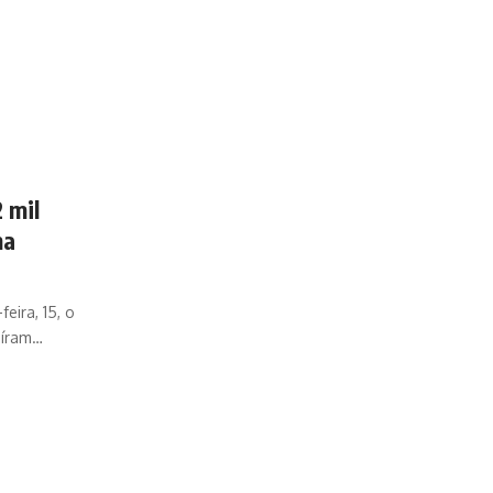
 mil
na
eira, 15, o
aíram…