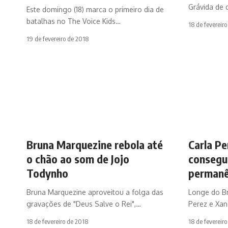
Grávida de 
Este domingo (18) marca o primeiro dia de
batalhas no The Voice Kids…
18 de fevereir
19 de fevereiro de 2018
Bruna Marquezine rebola até
Carla P
o chão ao som de Jojo
consegu
Todynho
permanê
Bruna Marquezine aproveitou a folga das
Longe do Br
gravações de "Deus Salve o Rei",…
Perez e Xa
18 de fevereiro de 2018
18 de fevereir