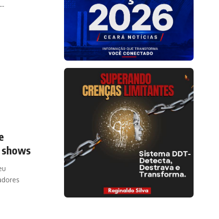
a…
e
a shows
eu
iadores