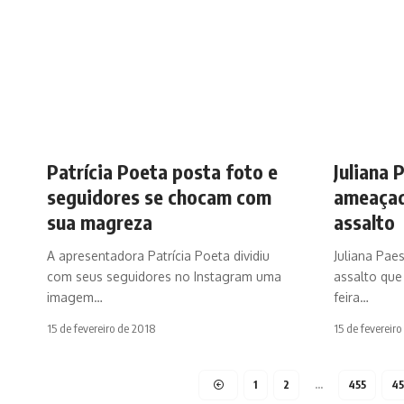
Patrícia Poeta posta foto e
Juliana 
seguidores se chocam com
ameaçad
sua magreza
assalto
A apresentadora Patrícia Poeta dividiu
Juliana Pae
com seus seguidores no Instagram uma
assalto que
imagem…
feira…
15 de fevereiro de 2018
15 de fevereir
1
2
…
455
4