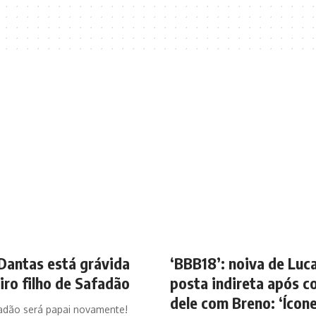
Dantas está grávida
‘BBB18’: noiva de Luc
iro filho de Safadão
posta indireta após c
dele com Breno: ‘Ícone
adão será papai novamente!