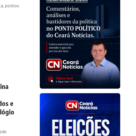
la, postou
ina
dos e
lógio
esde