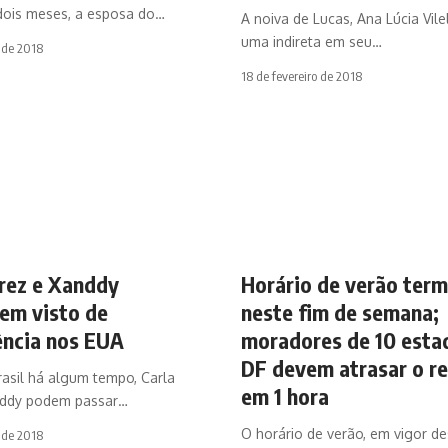
dois meses, a esposa do…
A noiva de Lucas, Ana Lúcia Vile
uma indireta em seu…
o de 2018
18 de fevereiro de 2018
erez e Xanddy
Horário de verão term
em visto de
neste fim de semana;
ncia nos EUA
moradores de 10 esta
DF devem atrasar o re
asil há algum tempo, Carla
em 1 hora
nddy podem passar…
O horário de verão, em vigor d
o de 2018