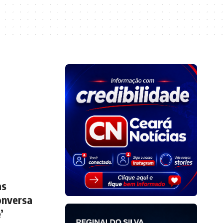
as
onversa
’