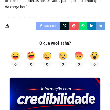
de recursos federais aos estados para apoiar a ampliação
da carga horária.
Facebook
O que você acha?
0
0
0
0
0
0