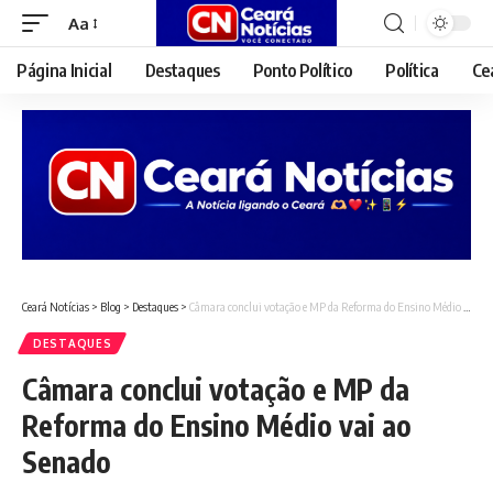
Aa
Font
Resizer
Página Inicial
Destaques
Ponto Político
Política
Ce
Ceará Notícias
>
Blog
>
Destaques
>
Câmara conclui votação e MP da Reforma do Ensino Médio vai ao Senado
DESTAQUES
Câmara conclui votação e MP da
Reforma do Ensino Médio vai ao
Senado