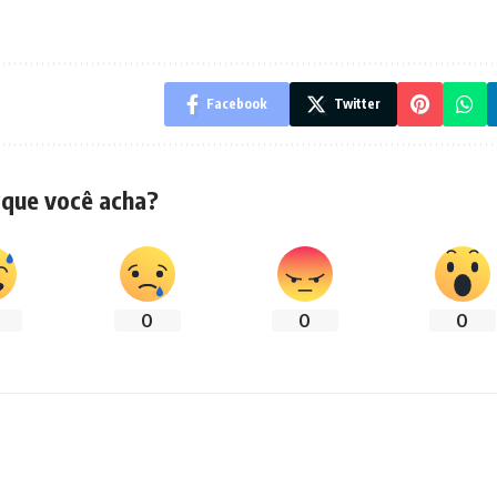
Facebook
Twitter
 que você acha?
0
0
0