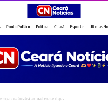
s
Ponto Político
Política
Ceará
Esporte
Últimas No
to para usuários de álcool, crack e outras drogas