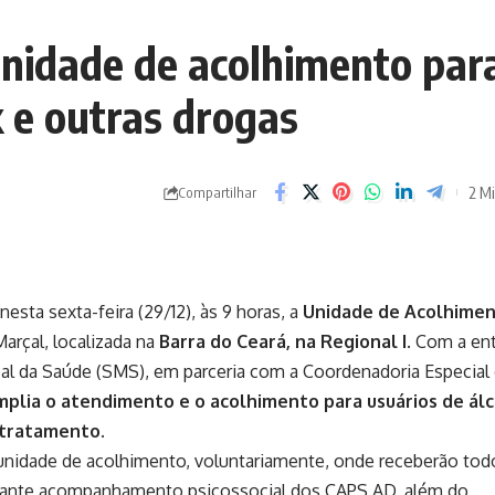
unidade de acolhimento par
k e outras drogas
2 Mi
Compartilhar
esta sexta-feira (29/12), às 9 horas, a
Unidade de Acolhime
arçal, localizada na
Barra do Ceará, na Regional I
. Com a en
pal da Saúde (SMS), em parceria com a Coordenadoria Especial
mplia o atendimento e o acolhimento para usuários de álc
 tratamento.
unidade de acolhimento, voluntariamente, onde receberão tod
diante acompanhamento psicossocial dos CAPS AD, além do