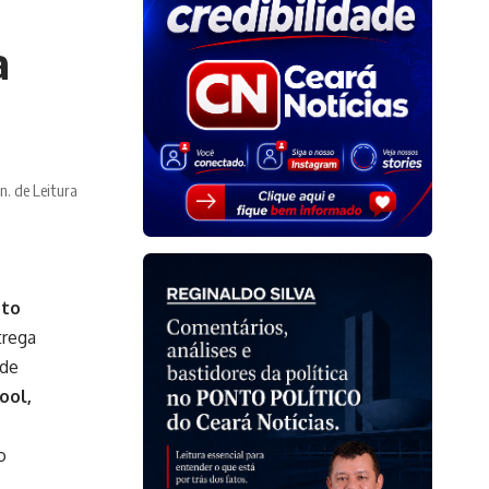
a
n. de Leitura
nto
trega
 de
ool,
o