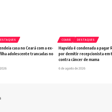
DESTAQUES
CEARÁ
DESTAQUES
ndeia casa no Ceará com a ex-
Hapvida é condenada a pagar R
filha adolescente trancadas no
por demitir recepcionista em
contra câncer de mama
 2026
6 de agosto de 2026
s