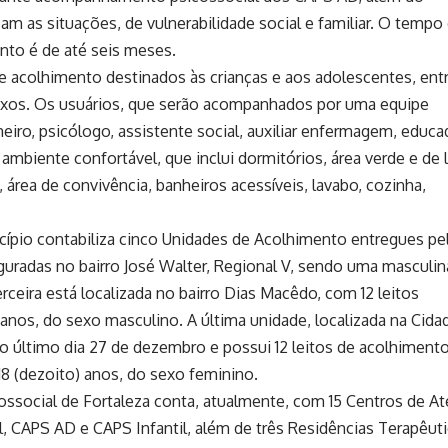
 as situações, de vulnerabilidade social e familiar. O tempo
to é de até seis meses.
e acolhimento destinados às crianças e aos adolescentes, entr
exos. Os usuários, que serão acompanhados por uma equipe
eiro, psicólogo, assistente social, auxiliar enfermagem, educa
 ambiente confortável, que inclui dormitórios, área verde e de 
 área de convivência, banheiros acessíveis, lavabo, cozinha,
pio contabiliza cinco Unidades de Acolhimento entregues pe
guradas no bairro José Walter, Regional V, sendo uma masculina
erceira está localizada no bairro Dias Macêdo, com 12 leitos
anos, do sexo masculino. A última unidade, localizada na Cida
no último dia 27 de dezembro e possui 12 leitos de acolhiment
8 (dezoito) anos, do sexo feminino.
ossocial de Fortaleza conta, atualmente, com 15 Centros de A
l, CAPS AD e CAPS Infantil, além de três Residências Terapêuti