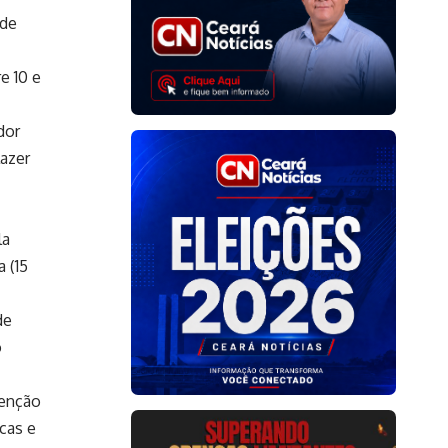
 de
e 10 e
dor
lazer
la
 (15
de
o
tenção
cas e