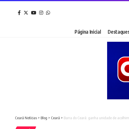
Página Inicial
Destaque
Ceará Notícias
>
Blog
>
Ceará
>
Barra do Ceará: ganha unidade de acolhimen