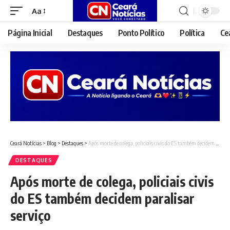
Aa
Font
Resizer
Página Inicial
Destaques
Ponto Político
Política
Ce
Ceará Notícias
>
Blog
>
Destaques
>
Após morte de colega, policiais civis do ES também decidem paralisar serviço
DESTAQUES
Após morte de colega, policiais civis
do ES também decidem paralisar
serviço