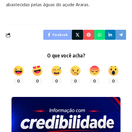
abastecidas pelas águas do açude Araras.
Facebook
O que você acha?
0
0
0
0
0
0