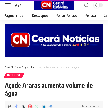
Aa
Font
Resizer
Página Inicial
Destaques
Ponto Político
Política
Ce
Ceará Notícias
>
Blog
>
Interior
>
Açude Araras aumenta volume de água
INTERIOR
Açude Araras aumenta volume de
água
1 Min. de Leitura