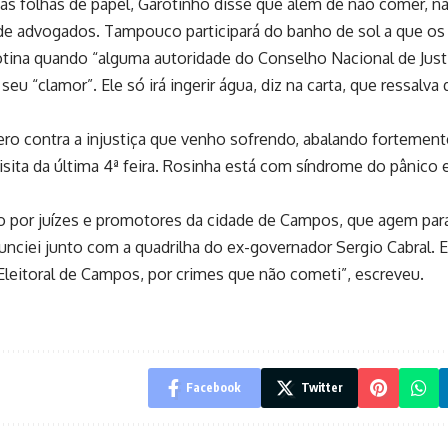
s folhas de papel, Garotinho disse que além de não comer, n
 de advogados. Tampouco participará do banho de sol a que os
rotina quando “alguma autoridade do Conselho Nacional de Just
seu “clamor”. Ele só irá ingerir água, diz na carta, que ressalva
ro contra a injustiça que venho sofrendo, abalando fortement
isita da última 4ª feira. Rosinha está com síndrome do pânico 
 por juízes e promotores da cidade de Campos, que agem par
ciei junto com a quadrilha do ex-governador Sergio Cabral.
a Eleitoral de Campos, por crimes que não cometi”, escreveu.
Facebook
Twitter