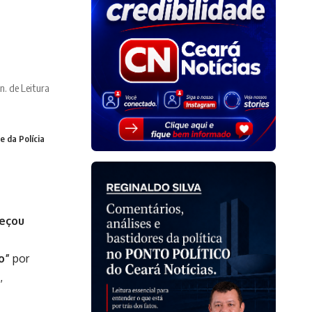
n. de Leitura
 da Polícia
meçou
o”
por
,