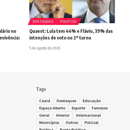
DESTAQUES
POLÍTICA
lário no
Quaest: Lula tem 44% e Flávio, 39% das
vivência:
intenções de voto no 2º turno
5 de agosto de 2026
Tags
Ceará
Destaques
Educação
Espaço Aberto
Esporte
Famosos
Geral
Interior
Internacional
Municípios
Outros
Policial
Política
Ponto Político