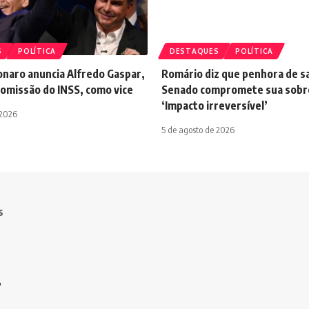
S
POLÍTICA
DESTAQUES
POLÍTICA
onaro anuncia Alfredo Gaspar,
Romário diz que penhora de sa
comissão do INSS, como vice
Senado compromete sua sobre
‘Impacto irreversível’
 2026
5 de agosto de 2026
s
o