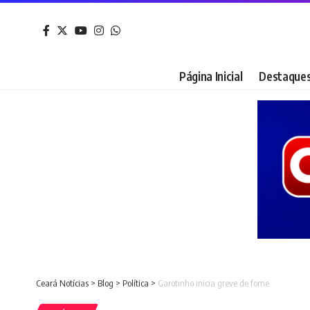
Página Inicial
Destaque
Ceará Notícias
>
Blog
>
Política
>
Garotinho inicia greve de fome