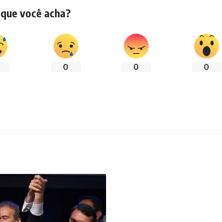
 que você acha?
0
0
0