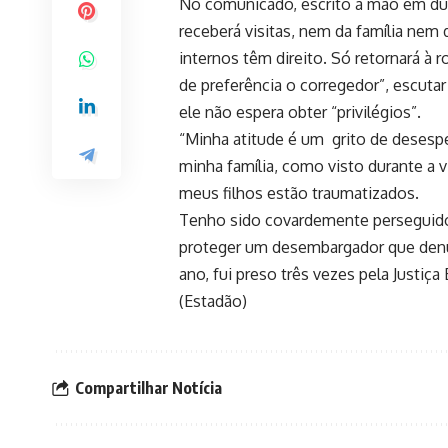
No comunicado, escrito à mão em dua
receberá visitas, nem da família nem
internos têm direito. Só retornará à 
de preferência o corregedor”, escutar 
ele não espera obter “privilégios”.
“Minha atitude é um grito de desespe
minha família, como visto durante a v
meus filhos estão traumatizados.
Tenho sido covardemente perseguido
proteger um desembargador que denun
ano, fui preso três vezes pela Justiç
(Estadão)
Compartilhar Notícia