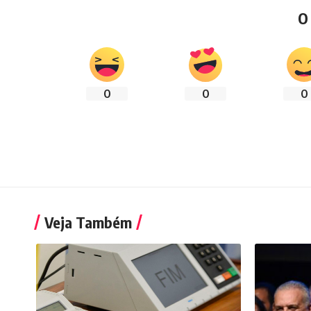
O
0
0
0
Veja Também