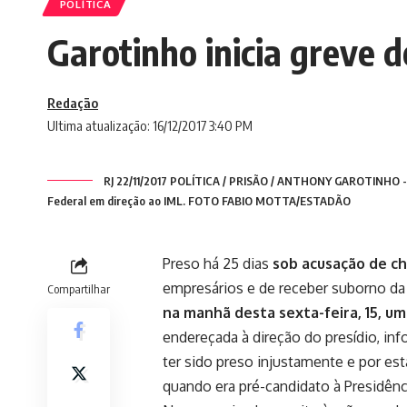
POLÍTICA
Garotinho inicia greve 
Redação
Ultima atualização: 16/12/2017 3:40 PM
RJ 22/11/2017 POLÍTICA / PRISÃO / ANTHONY GAROTINHO - Sa
Federal em direção ao IML. FOTO FABIO MOTTA/ESTADÃO
Preso há 25 dias
sob acusação de ch
empresários e de receber suborno da
Compartilhar
na manhã desta sexta-feira, 15, u
endereçada à direção do presídio, i
ter sido preso injustamente e por es
quando era pré-candidato à Presidênc