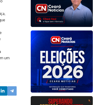
ão
iça,
 que
e
e
a
 Em um