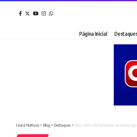
Página Inicial
Destaque
Ceará Notícias
>
Blog
>
Destaques
>
Veja como vão funcionar as novas reg