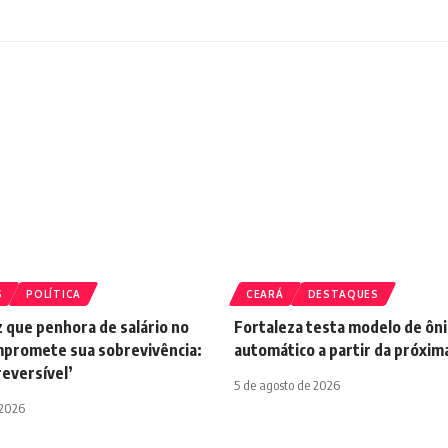
S
POLÍTICA
CEARÁ
DESTAQUES
 que penhora de salário no
Fortaleza testa modelo de ôn
promete sua sobrevivência:
automático a partir da próxi
reversível’
5 de agosto de 2026
 2026