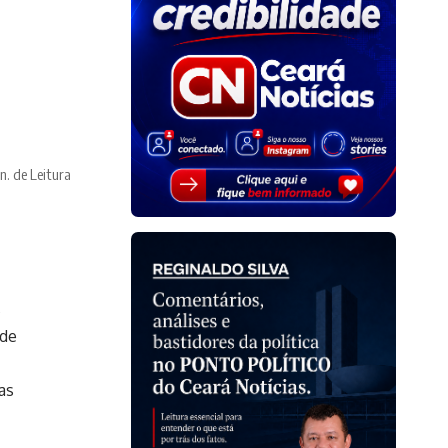
n. de Leitura
s
 de
as