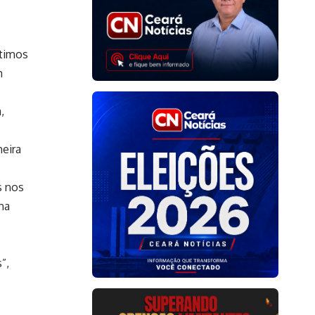
ltimos
m
,
meira
s nos
ha
”,