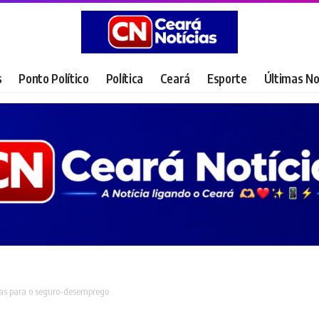
s
Ponto Político
Política
Ceará
Esporte
Últimas No
ras para o seguro-desemprego