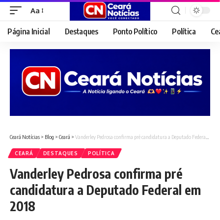
Aa
Font
Resizer
Página Inicial
Destaques
Ponto Político
Política
Ce
Ceará Notícias
>
Blog
>
Ceará
>
Vanderley Pedrosa confirma pré candidatura a Deputado Federal em 2018
CEARÁ
DESTAQUES
POLÍTICA
Vanderley Pedrosa confirma pré
candidatura a Deputado Federal em
2018