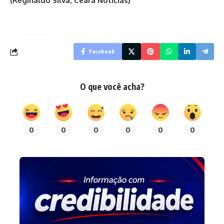
(Reginaldo Silva, Ceara Noticias)
Facebook
O que você acha?
0
0
0
0
0
0