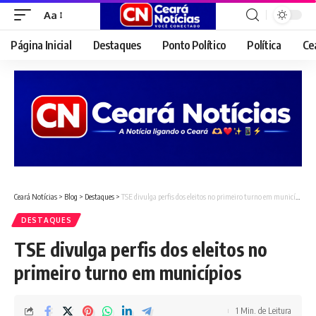
Aa
Font
Resizer
Página Inicial
Destaques
Ponto Político
Política
Ce
Ceará Notícias
>
Blog
>
Destaques
>
TSE divulga perfis dos eleitos no primeiro turno em municípios
DESTAQUES
TSE divulga perfis dos eleitos no
primeiro turno em municípios
1 Min. de Leitura