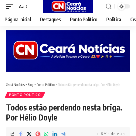
Aa
Font
Resizer
Página Inicial
Destaques
Ponto Político
Política
Ce
Ceará Notícias
>
Blog
>
Ponto Político
>
Todos estão perdendo nesta briga. Por Hélio Doyle
PONTO POLÍTICO
Todos estão perdendo nesta briga.
Por Hélio Doyle
6 Min. de Leitura