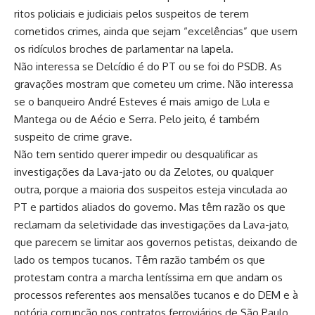
ritos policiais e judiciais pelos suspeitos de terem
cometidos crimes, ainda que sejam “excelências” que usem
os ridículos broches de parlamentar na lapela.
Não interessa se Delcídio é do PT ou se foi do PSDB. As
gravações mostram que cometeu um crime. Não interessa
se o banqueiro André Esteves é mais amigo de Lula e
Mantega ou de Aécio e Serra. Pelo jeito, é também
suspeito de crime grave.
Não tem sentido querer impedir ou desqualificar as
investigações da Lava-jato ou da Zelotes, ou qualquer
outra, porque a maioria dos suspeitos esteja vinculada ao
PT e partidos aliados do governo. Mas têm razão os que
reclamam da seletividade das investigações da Lava-jato,
que parecem se limitar aos governos petistas, deixando de
lado os tempos tucanos. Têm razão também os que
protestam contra a marcha lentíssima em que andam os
processos referentes aos mensalões tucanos e do DEM e à
notória corrupção nos contratos ferroviários de São Paulo.