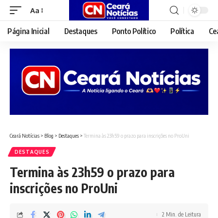
Aa
Font
Resizer
Página Inicial
Destaques
Ponto Político
Política
Ce
Ceará Notícias
>
Blog
>
Destaques
>
Termina às 23h59 o prazo para inscrições no ProUni
DESTAQUES
Termina às 23h59 o prazo para
inscrições no ProUni
2 Min. de Leitura