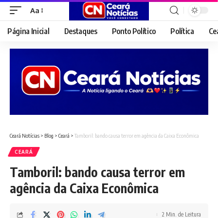
Aa
Font
Resizer
Página Inicial
Destaques
Ponto Político
Política
Ce
Ceará Notícias
>
Blog
>
Ceará
>
Tamboril: bando causa terror em agência da Caixa Econômica
CEARÁ
Tamboril: bando causa terror em
agência da Caixa Econômica
2 Min. de Leitura