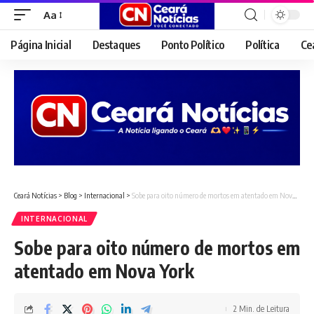
Aa
Font
Resizer
Página Inicial
Destaques
Ponto Político
Política
Ce
Ceará Notícias
>
Blog
>
Internacional
>
Sobe para oito número de mortos em atentado em Nova York
INTERNACIONAL
Sobe para oito número de mortos em
atentado em Nova York
2 Min. de Leitura