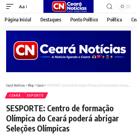
Aa
Font
Resizer
Página Inicial
Destaques
Ponto Político
Política
Ce
Ceará Notícias
>
Blog
>
Ceará
>
SESPORTE: Centro de formação Olímpica do Ceará poderá abrigar Seleções Olímpicas
CEARÁ
ESPORTE
SESPORTE: Centro de formação
Olímpica do Ceará poderá abrigar
Seleções Olímpicas