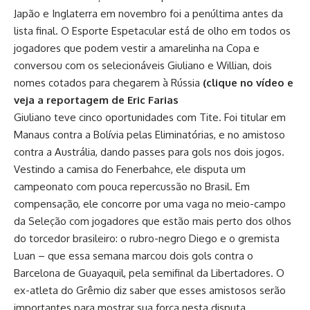
Japão e Inglaterra em novembro foi a penúltima antes da
lista final. O Esporte Espetacular está de olho em todos os
jogadores que podem vestir a amarelinha na Copa e
conversou com os selecionáveis Giuliano e Willian, dois
nomes cotados para chegarem à Rússia
(clique no vídeo e
veja a reportagem de Eric Farias
Giuliano teve cinco oportunidades com Tite. Foi titular em
Manaus contra a Bolívia pelas Eliminatórias, e no amistoso
contra a Austrália, dando passes para gols nos dois jogos.
Vestindo a camisa do Fenerbahce, ele disputa um
campeonato com pouca repercussão no Brasil. Em
compensação, ele concorre por uma vaga no meio-campo
da Seleção com jogadores que estão mais perto dos olhos
do torcedor brasileiro: o rubro-negro Diego e o gremista
Luan – que essa semana marcou dois gols contra o
Barcelona de Guayaquil, pela semifinal da Libertadores. O
ex-atleta do Grêmio diz saber que esses amistosos serão
importantes para mostrar sua força nesta disputa.