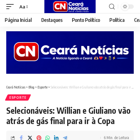
Aa
Font
Resizer
Página Inicial
Destaques
Ponto Político
Política
Ce
Ceará Notícias
>
Blog
>
Esporte
>
Selecionáveis: Willian e Giuliano vão atrás de gás final para ir à Copa
ESPORTE
Selecionáveis: Willian e Giuliano vão
atrás de gás final para ir à Copa
6 Min. de Leitura