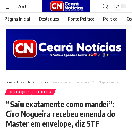
Aa
Font
Resizer
Página Inicial
Destaques
Ponto Político
Política
Ce
Ceará Notícias
>
Blog
>
Destaques
>
“Saiu exatamente como mandei”: Ciro Nogueira recebeu emenda do Master em envelope, diz STF
DESTAQUES
POLÍTICA
“Saiu exatamente como mandei”:
Ciro Nogueira recebeu emenda do
Master em envelope, diz STF