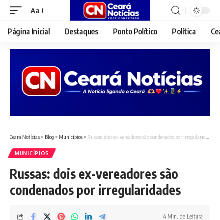
Aa
Font
Resizer
Página Inicial
Destaques
Ponto Político
Política
Ce
Ceará Notícias
>
Blog
>
Municípios
>
Russas: dois ex-vereadores são condenados por irregularidades
MUNICÍPIOS
Russas: dois ex-vereadores são
condenados por irregularidades
4 Min. de Leitura