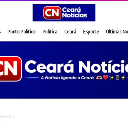
s
Ponto Político
Política
Ceará
Esporte
Últimas No
partidário