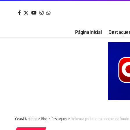
Página Inicial
Destaque
Ceará Notícias
>
Blog
>
Destaques
>
Reforma política tira nanicos do fundo 