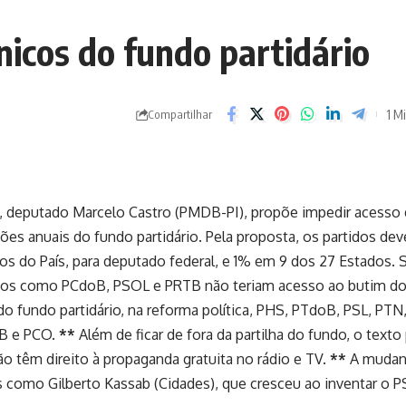
nicos do fundo partidário
1 Mi
Compartilhar
ca, deputado Marcelo Castro (PMDB-PI), propõe impedir acesso
es anuais do fundo partidário. Pela proposta, os partidos de
os do País, para deputado federal, e 1% em 9 dos 27 Estados. 
tidos como PCdoB, PSOL e PRTB não teriam acesso ao butim d
o fundo partidário, na reforma política, PHS, PTdoB, PSL, PTN,
CB e PCO.
**
Além de ficar de fora da partilha do fundo, o texto
 têm direito à propaganda gratuita no rádio e TV.
**
A mudan
os como Gilberto Kassab (Cidades), que cresceu ao inventar o 