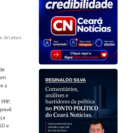
n. de Leitura
 de
vem
Se a
o
 PRP,
 prevê
ça
PSD e