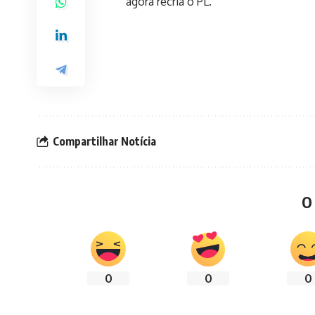
agora recria o PL.
Compartilhar Notícia
O
0
0
0