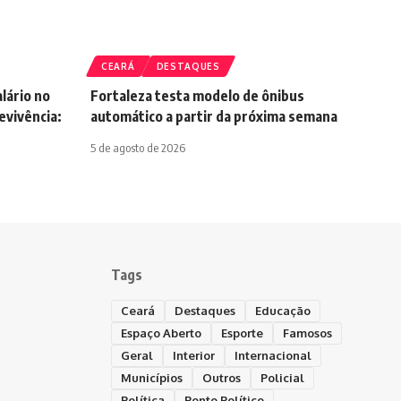
CEARÁ
DESTAQUES
lário no
Fortaleza testa modelo de ônibus
vivência:
automático a partir da próxima semana
5 de agosto de 2026
Tags
Ceará
Destaques
Educação
Espaço Aberto
Esporte
Famosos
Geral
Interior
Internacional
Municípios
Outros
Policial
Política
Ponto Político