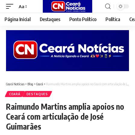
Aa
Font
Resizer
Página Inicial
Destaques
Ponto Político
Política
Ce
Ceará Notícias
>
Blog
>
Ceará
>
Raimundo Martins amplia apoios no Ceará com articulação de José Guimarães
CEARÁ
DESTAQUES
Raimundo Martins amplia apoios no
Ceará com articulação de José
Guimarães