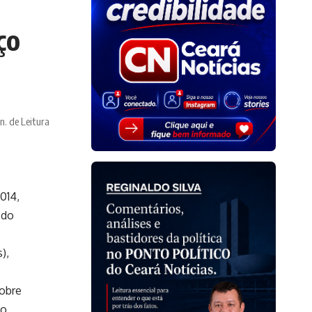
ço
n. de Leitura
014,
 do
),
obre
do