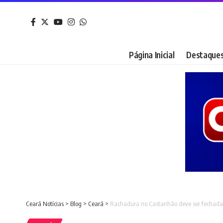
Página Inicial
Destaque
Ceará Notícias
>
Blog
>
Ceará
>
Rachadura no Castanhão deve ser fechada 