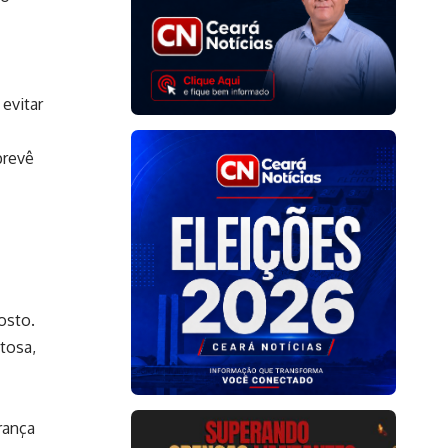
evitar
prevê
osto.
tosa,
rança