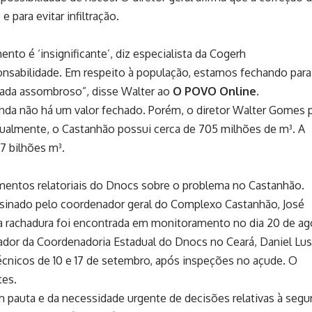
para evitar infiltração.
o é ‘insignificante’, diz especialista da Cogerh
nsabilidade. Em respeito à população, estamos fechando para 
nada assombroso”, disse Walter ao
O POVO Online
.
ainda não há um valor fechado. Porém, o diretor Walter Gomes 
tualmente, o Castanhão possui cerca de 705 milhões de m³. A
7 bilhões m³.
entos relatoriais do Dnocs sobre o problema no Castanhão.
sinado pelo coordenador geral do Complexo Castanhão, José
e a rachadura foi encontrada em monitoramento no dia 20 de ag
ador da Coordenadoria Estadual do Dnocs no Ceará, Daniel Lus
écnicos de 10 e 17 de setembro, após inspeções no açude. O
tes.
 pauta e da necessidade urgente de decisões relativas à segu