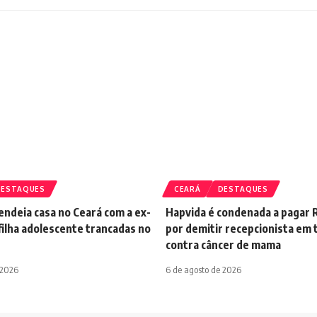
DESTAQUES
CEARÁ
DESTAQUES
ndeia casa no Ceará com a ex-
Hapvida é condenada a pagar R
filha adolescente trancadas no
por demitir recepcionista em
contra câncer de mama
 2026
6 de agosto de 2026