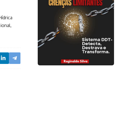
ídrica
ional,