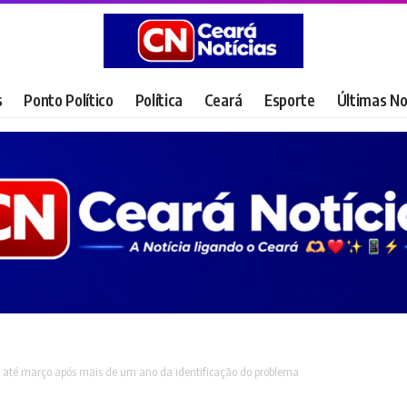
s
Ponto Político
Política
Ceará
Esporte
Últimas No
até março após mais de um ano da identificação do problema