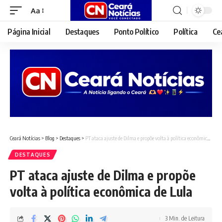
Aa
Font
Resizer
Página Inicial
Destaques
Ponto Político
Política
Ce
Ceará Notícias
>
Blog
>
Destaques
>
PT ataca ajuste de Dilma e propõe volta à política econômica de Lula
DESTAQUES
PT ataca ajuste de Dilma e propõe
volta à política econômica de Lula
3 Min. de Leitura