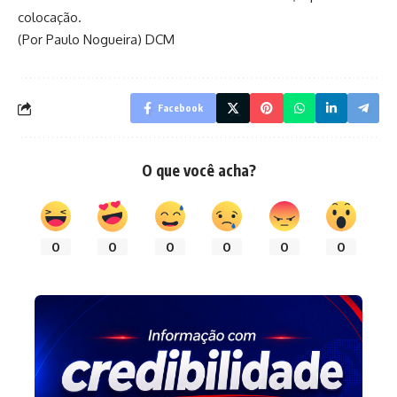
colocação.
(Por Paulo Nogueira) DCM
Facebook
O que você acha?
0
0
0
0
0
0