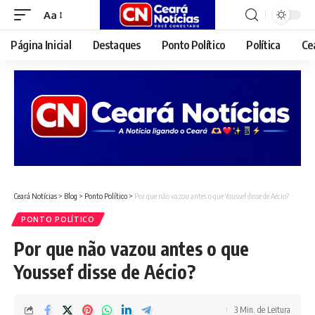
Aa
Font
Resizer
Página Inicial
Destaques
Ponto Político
Política
Ce
Ceará Notícias
>
Blog
>
Ponto Político
>
Por que não vazou antes o que Youssef disse de Aécio?
PONTO POLÍTICO
Por que não vazou antes o que
Youssef disse de Aécio?
3 Min. de Leitura