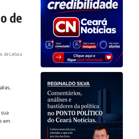
do de
n. de Leitura
íras,
 sua
te em