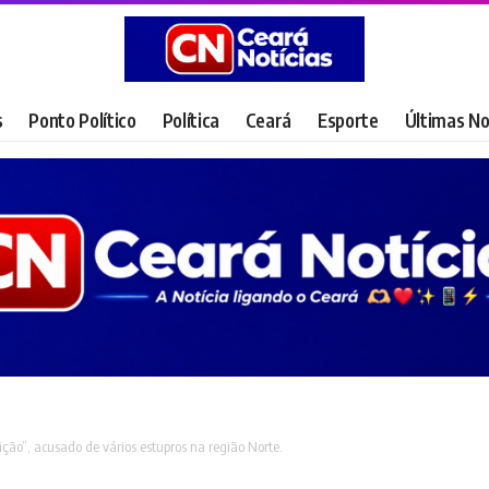
s
Ponto Político
Política
Ceará
Esporte
Últimas No
ição”, acusado de vários estupros na região Norte.