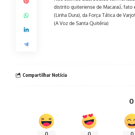
distrito quiteriense de Macaraú, fat
(Linha Dura), da Força Tática de Varjo
(A Voz de Santa Quitéria)
Compartilhar Notícia
O
0
0
0