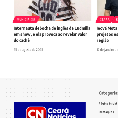
MUNICÍPIOS
CEARÁ
Internauta debocha de inglês de Ludmilla
Jeová Mota 
em show, e ela provoca ao revelar valor
projetos e
do cachê
região
25 de agosto de 2025
17 de janeiro d
Categoria
Página Inicial
Destaques