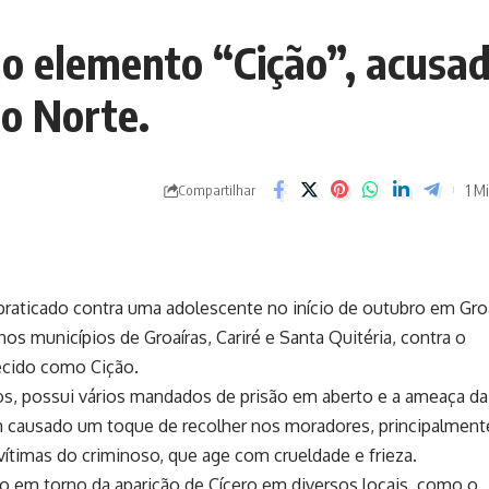
 ao elemento “Cição”, acusa
ão Norte.
1 Mi
Compartilhar
praticado contra uma adolescente no início de outubro em Groa
nos municípios de Groaíras, Cariré e Santa Quitéria, contra o
hecido como Cição.
nos, possui vários mandados de prisão em aberto e a ameaça da
m causado um toque de recolher nos moradores, principalmen
vítimas do criminoso, que age com crueldade e frieza.
o em torno da aparição de Cícero em diversos locais, como o