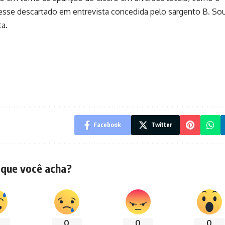
o esse descartado em entrevista concedida pelo sargento B. So
ta.
Facebook
Twitter
 que você acha?
0
0
0